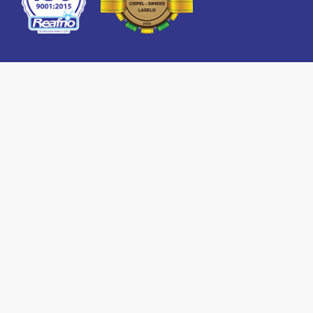
Onde estamos
Rua Euclides Mario Canalle, 361
Bairro Nova Morada
CEP 89874-000
Maravilha - SC
+55 49 3664.6100
•
Quem somos
•
Política de qualidade
•
Galeria de fotos
•
Campanhas
•
Pesquisa de satisfação
•
ISO 9001:2015