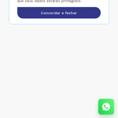
que seus dados estarão protegidos.
Concordar e fechar
FUNÇÕES:
Pasteurização: auxilia no controle de
transmissão de patógenos e reduz a co
bacteriana do leite;
Mixer: é responsável por misturar os
sucedâneos lácteos. A finalidade é alime
bezerros após a fase de colostro, substi
o.
A função de pasteurização e mixer utili
para aquecer o leite, semelhante ao ba
maria;
Sistema inteligente com controle de te
aquecimento e resfriamento do leite
automático;
Pasteurização: 60 graus por 1 hora;
Mixer: temperatura da mistura depende
fabricante do sucedâneo;